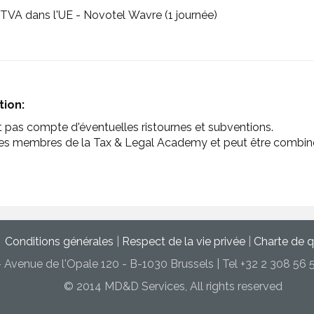
TVA dans l'UE - Novotel Wavre (1 journée)
ion:
ient pas compte d'éventuelles ristournes et subventions.
ur les membres de la Tax & Legal Academy et peut être combin
Conditions générales
|
Respect de la vie privée
|
Charte de q
Avenue de l'Opale 120 - B-1030 Brussels | Tel +32 2 308 56 5
© 2014 MD&D Services, All rights reserved