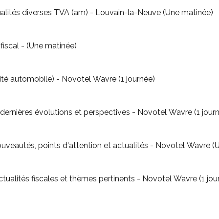
MER SESSION Actualités diverses TVA (am) - Louvain-la-Neuve (Une matinée)
- Contentieux du contrôle fiscal - (Une matinée)
alité automobile) - Novotel Wavre (1 journée)
- Actualités diverses TVA: dernières évolutions et perspectives - Novotel Wavre 
- Actualités IPP et ISoc: nouveautés, points d'attention et a
 actualités fiscales et thèmes pertinents - Novotel Wavre (1 jou