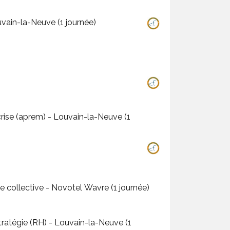
vain-la-Neuve (1 journée)
rise (aprem) - Louvain-la-Neuve (1
- Leadership d’équipe : construire la confiance, clarifier les rôles et piloter la performance collective - Novotel Wavre (1 journée)
a-Neuve (1