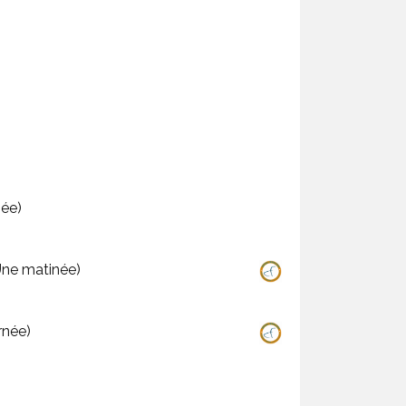
(1 journée)
ctualités - Novotel Wavre (Une matinée)
rnée)