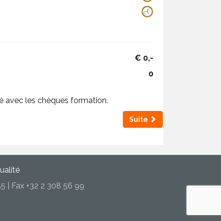
€
0
,-
0
é avec les chèques formation.
Suite
ualité
5 | Fax +32 2 308 56 99