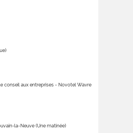
académique)
fiscales : montages immobiliers entre les entreprises et leurs dirigeants - Louvain-la-Neuve (Une matinée)