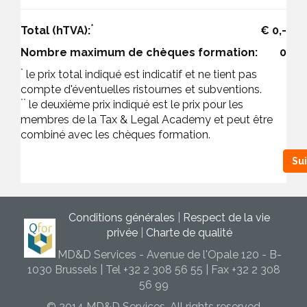
*
Total (hTVA):
€
0
,-
Nombre maximum de chèques formation:
0
*
le prix total indiqué est indicatif et ne tient pas
compte d'éventuelles ristournes et subventions.
**
le deuxième prix indiqué est le prix pour les
membres de la Tax & Legal Academy et peut être
combiné avec les chèques formation.
Su
Conditions générales
|
Respect de la vie
privée
|
Charte de qualité
MD&D Services - Avenue de l'Opale 120 - B-
1030 Brussels | Tel +32 2 308 56 55 | Fax +32 2 308
56 99
© 2014 MD&D Services, All rights reserved